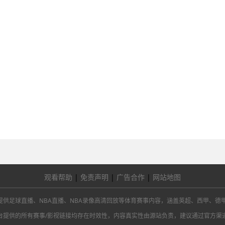
观看帮助
|
免责声明
|
广告合作
|
网站地图
 球吧网提供足球直播、NBA直播、NBA录像高清回放等体育赛事内容，涵盖英超、西甲、德
台提供的所有赛事/影视链接均存在时效性，内容真实性由源站负责，建议通过官方渠