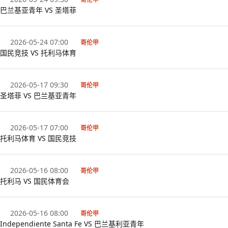
巴兰基亚青年 VS 圣塔菲
2026-05-24 07:00
哥伦甲
国民竞技 VS 托利马体育
2026-05-17 09:30
哥伦甲
圣塔菲 VS 巴兰基亚青年
2026-05-17 07:00
哥伦甲
托利马体育 VS 国民竞技
2026-05-16 08:00
哥伦甲
托利马 VS 国民体育会
2026-05-16 08:00
哥伦甲
Independiente Santa Fe VS 巴兰基利亚青年