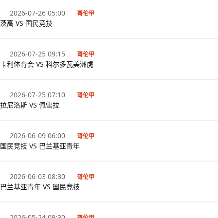
2026-07-26 05:00
哥伦甲
茨高 VS 国民竞技
2026-07-25 09:15
哥伦甲
卡利体育会 VS 科尔多瓦美洲虎
2026-07-25 07:10
哥伦甲
拉尼洛斯 VS 佩雷拉
2026-06-09 06:00
哥伦甲
国民竞技 VS 巴兰基亚青年
2026-06-03 08:30
哥伦甲
巴兰基亚青年 VS 国民竞技
2026-05-24 09:30
哥伦甲