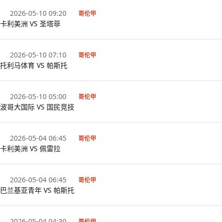
2026-05-10 09:20
哥伦甲
卡利美洲 VS 圣塔菲
2026-05-10 07:10
哥伦甲
托利马体育 VS 帕斯托
2026-05-10 05:00
哥伦甲
波哥大国际 VS 国民竞技
2026-05-04 06:45
哥伦甲
卡利美洲 VS 佩雷拉
2026-05-04 06:45
哥伦甲
巴兰基亚青年 VS 帕斯托
2026-05-04 04:30
哥伦甲