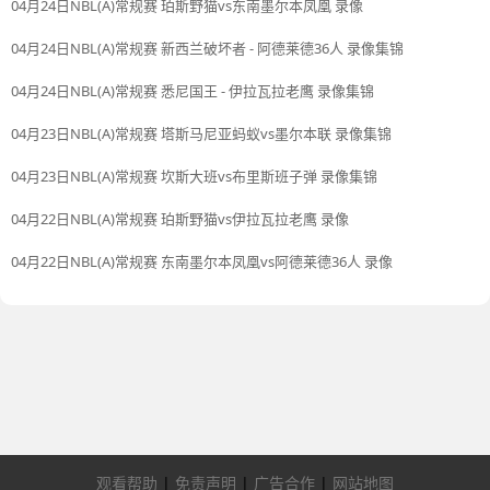
04月24日NBL(A)常规赛 珀斯野猫vs东南墨尔本凤凰 录像
04月24日NBL(A)常规赛 新西兰破坏者 - 阿德莱德36人 录像集锦
04月24日NBL(A)常规赛 悉尼国王 - 伊拉瓦拉老鹰 录像集锦
04月23日NBL(A)常规赛 塔斯马尼亚蚂蚁vs墨尔本联 录像集锦
04月23日NBL(A)常规赛 坎斯大班vs布里斯班子弹 录像集锦
04月22日NBL(A)常规赛 珀斯野猫vs伊拉瓦拉老鹰 录像
04月22日NBL(A)常规赛 东南墨尔本凤凰vs阿德莱德36人 录像
观看帮助
|
免责声明
|
广告合作
|
网站地图