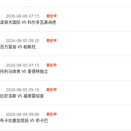
2026-08-06 07:15
哥伦甲
波哥大国际 VS 科尔多瓦美洲虎
2026-08-05 09:20
哥伦甲
百万富翁 VS 帕斯托
2026-08-05 07:15
哥伦甲
托利马体育 VS 麦德林独立
2026-08-05 05:10
哥伦甲
拉尼洛斯 VS 福塔雷绍查
2026-08-04 09:00
哥伦甲
布卡拉曼加竞技 VS 侨卡巴