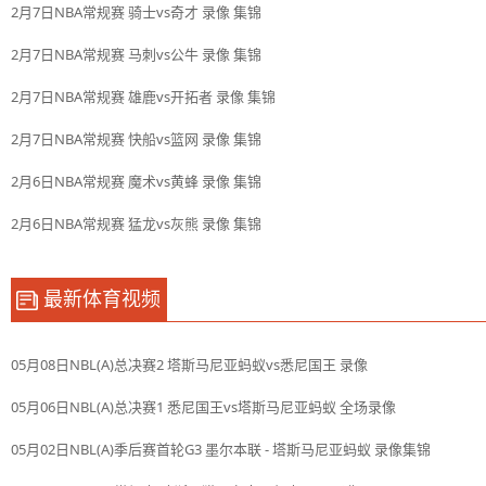
2月7日NBA常规赛 骑士vs奇才 录像 集锦
2月7日NBA常规赛 马刺vs公牛 录像 集锦
2月7日NBA常规赛 雄鹿vs开拓者 录像 集锦
2月7日NBA常规赛 快船vs篮网 录像 集锦
2月6日NBA常规赛 魔术vs黄蜂 录像 集锦
2月6日NBA常规赛 猛龙vs灰熊 录像 集锦
最新体育视频
05月08日NBL(A)总决赛2 塔斯马尼亚蚂蚁vs悉尼国王 录像
05月06日NBL(A)总决赛1 悉尼国王vs塔斯马尼亚蚂蚁 全场录像
05月02日NBL(A)季后赛首轮G3 墨尔本联 - 塔斯马尼亚蚂蚁 录像集锦