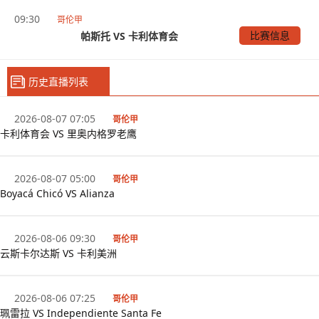
09:30
哥伦甲
比赛信息
帕斯托 VS 卡利体育会
历史直播列表
2026-08-07 07:05
哥伦甲
卡利体育会 VS 里奥内格罗老鹰
2026-08-07 05:00
哥伦甲
Boyacá Chicó VS Alianza
2026-08-06 09:30
哥伦甲
云斯卡尔达斯 VS 卡利美洲
2026-08-06 07:25
哥伦甲
珮雷拉 VS Independiente Santa Fe