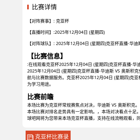
比赛详情
【对阵赛事】: 克亚杯
【直播时间】:2025年12月04日 (星期四)
【对阵球队】: 2025年12月04日 (星期四)克亚杯直播-
【比赛信息】
:在线观看克亚杯2025年12月04日 (星期四)克亚杯直播
2025年12月04日 (星期四)克亚杯直播-华迪斯 VS
航与比赛数据服务。克亚杯2025年12月04日 (星期四)
为学习用途。
比赛前瞻
本场比赛为克亚杯常规赛焦点对决，华迪斯 VS 奥斯积克
本场比赛对排名走势具有一定影响。，本场对决看点十足
球吧网将为您带来本场克亚杯直播，支持在线流畅观看，
克亚杯比赛录