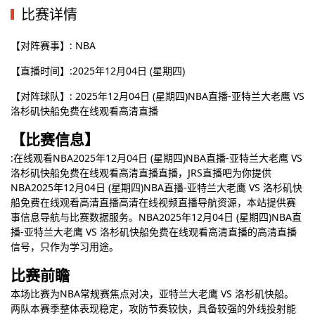
比赛详情
【对阵赛事】: NBA
【直播时间】:2025年12月04日 (星期四)
【对阵球队】: 2025年12月04日 (星期四)NBA直播-亚特兰大老鹰 VS
洛杉矶快船免费在线观看高清直播
【比赛信息】
:在线观看NBA2025年12月04日 (星期四)NBA直播-亚特兰大老鹰 VS
洛杉矶快船免费在线观看高清直播直播，JRS直播吧为你提供
NBA2025年12月04日 (星期四)NBA直播-亚特兰大老鹰 VS 洛杉矶快
船免费在线观看高清直播高清在线视频直播导航资源，本站提供赛
事信息导航与比赛数据服务。NBA2025年12月04日 (星期四)NBA直
播-亚特兰大老鹰 VS 洛杉矶快船免费在线观看高清直播的高清直播
信号，只作为学习用途。
比赛前瞻
本场比赛为NBA常规赛焦点对决，亚特兰大老鹰 VS 洛杉矶快船。
两队本赛季整体表现稳定，攻防节奏较快，具备较强的外线投射能