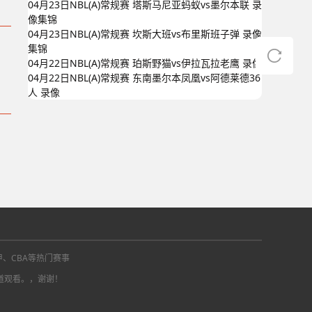
04月23日NBL(A)常规赛 塔斯马尼亚蚂蚁vs墨尔本联 录
像集锦
04月23日NBL(A)常规赛 坎斯大班vs布里斯班子弹 录像
集锦
04月22日NBL(A)常规赛 珀斯野猫vs伊拉瓦拉老鹰 录像
04月22日NBL(A)常规赛 东南墨尔本凤凰vs阿德莱德36
人 录像
甲、CBA等热门赛事
道观看。，谢谢！