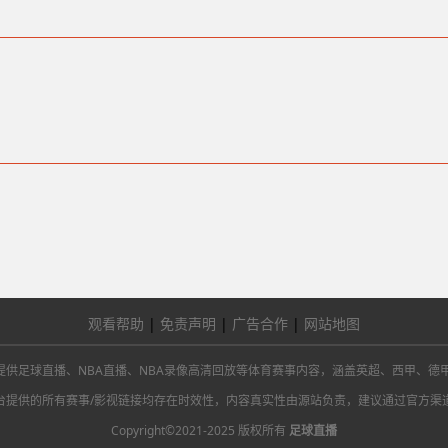
观看帮助
|
免责声明
|
广告合作
|
网站地图
 球吧网提供足球直播、NBA直播、NBA录像高清回放等体育赛事内容，涵盖英超、西甲、德
台提供的所有赛事/影视链接均存在时效性，内容真实性由源站负责，建议通过官方渠
Copyright©2021-2025 版权所有
足球直播