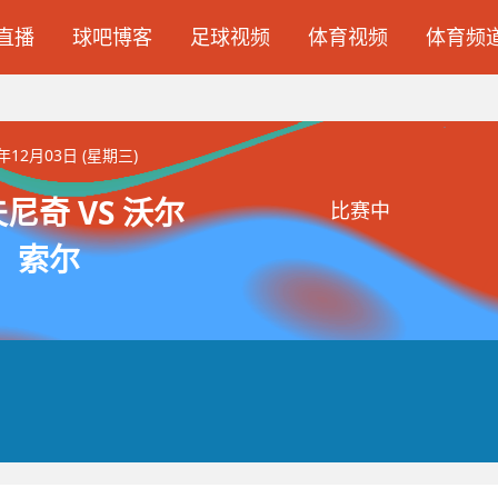
直播
球吧博客
足球视频
体育视频
体育频
5年12月03日 (星期三)
尼奇 VS 沃尔
比赛中
索尔