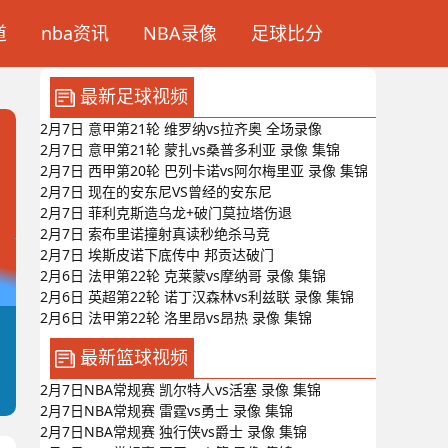
道
nba资讯
NBA录像
足球比分
最新足球视频
2月7日 意甲第21轮 维罗纳vs拉齐奥 全场录像
2月7日 意甲第21轮 蒙扎vs桑普多利亚 录像 集锦
2月7日 西甲第20轮 巴列卡诺vs阿尔梅里亚 录像 集锦
2月7日 现在的安东尼VS曾经的安东尼
2月7日 菲利克斯造乌龙+破门莫拉塔伤退
2月7日 索布里诺撞射真读秒绝杀马竞
2月7日 埃斯皮诺下底传中 邦贡达破门
2月6日 法甲第22轮 克莱蒙vs摩纳哥 录像 集锦
2月6日 英超第22轮 诺丁汉森林vs利兹联 录像 集锦
2月6日 法甲第22轮 洛里昂vs昂热 录像 集锦
最新篮球视频
2月7日NBA常规赛 凯尔特人vs活塞 录像 集锦
2月7日NBA常规赛 雷霆vs勇士 录像 集锦
2月7日NBA常规赛 独行侠vs爵士 录像 集锦